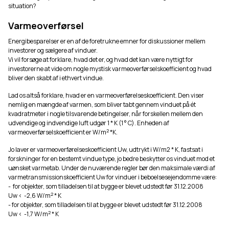
situation?
Varmeoverførsel
Energibesparelser er en af ​​de foretrukne emner for diskussioner mellem
investorer og sælgere af vinduer.
Vi vil forsøge at forklare, hvad det er, og hvad det kan være nyttigt for
investorerne at vide om nogle mystisk varmeoverførselskoefficient og hvad
bliver den skabt af i ethvert vindue.
Lad os altså forklare, hvad er en varmeoverførelseskoefficient. Den viser
nemlig en mængde af varmen, som bliver tabt gennem vinduet på ét
kvadratmeter i nogle tilsvarende betingelser, når forskellen mellem den
udvendige og indvendige luft udgør 1 * K (1 ° C). Enheden af
2
varmeoverførselskoefficient er W/m
*K.
Jo laver er varmeoverførelseskoefficient Uw, udtrykt i W/m2 * K, fastsat i
forskninger for en bestemt vindue type, jo bedre beskytter os vinduet mod et
uønsket varmetab. Under de nuværende regler bør den maksimale værdi af
varmetransmissionskoefficient Uw for vinduer i beboelsesejendomme være:
- for objekter, som tilladelsen til at bygge er blevet udstedt før 31.12.2008
2
Uw < -2,6 W/m
* K
- for objekter, som tilladelsen til at bygge er blevet udstedt før 31.12.2008
2
Uw < -1,7 W/m
* K