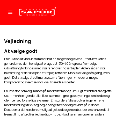
Vejledning
At vælge godt
Produktion af vinduesrammer har en meget lang levetid. Produktet købes
generelt med den hensigt at bruge det i 30-40 år og dets fremtidige
udskiftning forbindes med større renoveringsarbejder. Ved en sådan stor
investering er der ikke plads til fejl og rettelser. Man skal vælge én gang, men
godt. Det at vælge et optimalt system af åbninger i vinduer er meget
kompliceret og svært selv for kvalificerede eksperter.
En investor, som dig, mødes på markedet mange umuligt at kontrollere og ofte
usammenhængende, eller ikke-sammenlignelige oplysninger om fordele og
ulemper ved forskellige systemer. En stor del af disse oplysninger er rene
markedsførings tricks og nogle gange fører de dig bevidst på vildspor.
Desuden er det næsten umuligt at tjekke de egenskaber, der blev anvendt til
fremstilling af profiler i et færdigt vindue. Hvad kan man gøre i en sådan