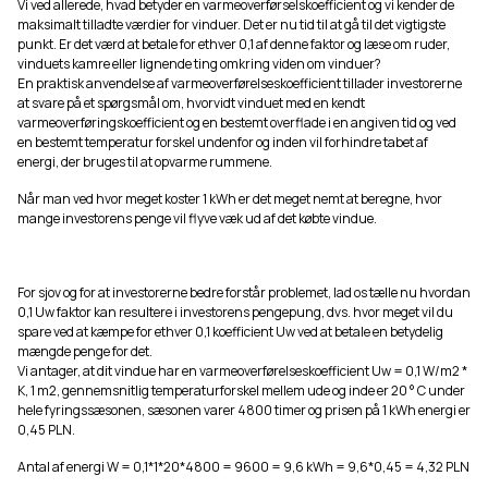
Vi ved allerede, hvad betyder en varmeoverførselskoefficient og vi kender de
maksimalt tilladte værdier for vinduer. Det er nu tid til at gå til det vigtigste
punkt. Er det værd at betale for ethver 0,1 af denne faktor og læse om ruder,
vinduets kamre eller lignende ting omkring viden om vinduer?
En praktisk anvendelse af varmeoverførelseskoefficient tillader investorerne
at svare på et spørgsmål om, hvorvidt vinduet med en kendt
varmeoverføringskoefficient og en bestemt overflade i en angiven tid og ved
en bestemt temperatur forskel undenfor og inden vil forhindre tabet af
energi, der bruges til at opvarme rummene.
Når man ved hvor meget koster 1 kWh er det meget nemt at beregne, hvor
mange investorens penge vil flyve væk ud af det købte vindue.
For sjov og for at investorerne bedre forstår problemet, lad os tælle nu hvordan
0,1 Uw faktor kan resultere i investorens pengepung, dvs. hvor meget vil du
spare ved at kæmpe for ethver 0,1 koefficient Uw ved at betale en betydelig
mængde penge for det.
Vi antager, at dit vindue har en varmeoverførelseskoefficient Uw = 0,1 W/m2 *
K, 1 m2, gennemsnitlig temperaturforskel mellem ude og inde er 20 ° C under
hele fyringssæsonen, sæsonen varer 4800 timer og prisen på 1 kWh energi er
0,45 PLN.
Antal af energi W = 0,1*1*20*4800 = 9600 = 9,6 kWh = 9,6*0,45 = 4,32 PLN