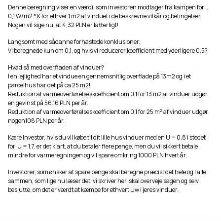
Denne beregning viser en værdi, som investoren modtager fra kampen for ...
0,1 W/m2 * K for ethver 1 m2 af vinduet i de beskrevne vilkår og betingelser.
Nogen vil sige nu, at 4,32 PLN er latterligt!
Langsomt med sådanne forhastede konklusioner.
Vi beregnede kun om 0,1, og hvis vi reducerer koefficient med yderligere 0,5?
Hvad så med overfladen af vinduer?
I en lejlighed har et vindue en gennemsnitlig overflade på 13m2 og i et
parcelhus har det på ca 25 m2!
Reduktion af varmeoverførelseskoefficient om 0,1 for 13 m2 af vinduer udgør
en gevinst på 56.16 PLN per år.
2
Reduktion af varmeoverførelseskoefficient om 0,1 for 25 m
af vinduer udgør
nogen108 PLN per år.
Kære Investor, hvis du vil købe til dit lille hus vinduer med en U = 0,8 i stedet
for U = 1,7, er det klart, at du betaler flere penge, men du vil sikkert betale
mindre for varmeregningen og vil spare omkring 1000 PLN hvert år.
Investorer, som ønsker at spare penge skal beregne præcist det hele og I alle
sammen, som lige nu læser det, vi skriver her, skal overveje sagen og selv
beslutte, om det er værdt at kæmpe for ethvert Uw i jeres vinduer.